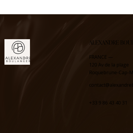
ALEXANDRE BOU
FRANCE —
120 Av de la plage
Roquebrune-Cap-M
contact@alexandre
+33 9 86 43 40 31