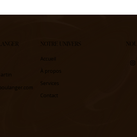
LANGER
NOTRE UNIVERS
NOU
Accueil
À propos
artin
Services
boulanger.com
Contact