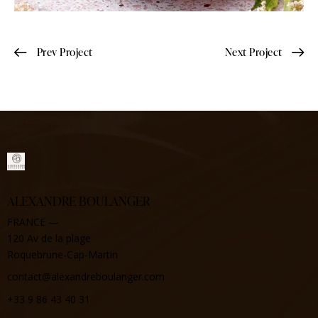
Prev Project
Next Project
ALEXANDRE BOULANGER
FRANCE —
120 Av de la plage
Roquebrune-Cap-Martin
contact@alexandreboulanger.com
+33 9 86 43 40 31