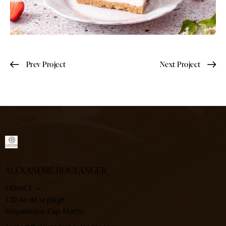
Prev Project
Next Project
ALEXANDRE BOULANGER
FRANCE —
120 Av de la plage
Roquebrune-Cap-Martin