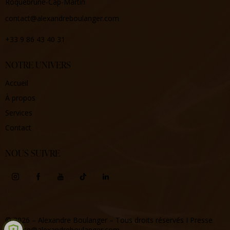
Roquebrune-Cap-Martin
contact@alexandreboulanger.com
+33 9 86 43 40 31
NOTRE UNIVERS
Accueil
À propos
Services
Contact
NOUS SUIVRE
© 2026 – Alexandre Boulanger – Tous droits réservés
I Presse
: presse@alexandreboulanger.com