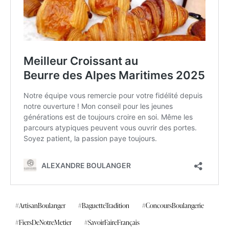
#ArtisanBoulanger
#BaguetteTradition
#ConcoursBoulangerie
#FiersDeNotreMetier
#SavoirFaireFrançais